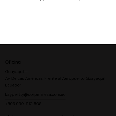
Oficina
Guayaquil—
Av. De Las Américas, Frente al Aeropuerto Guayaquil,
Ecuador
kaypertty@corpmaresa.com.ec
+593 999 910 508