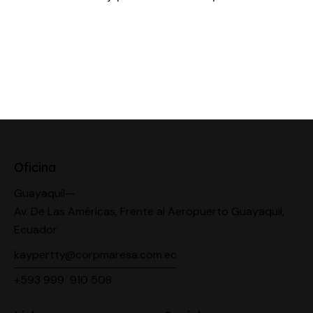
Oficina
Guayaquil—
Av. De Las Américas, Frente al Aeropuerto Guayaquil,
Ecuador
kaypertty@corpmaresa.com.ec
+593 999 910 508